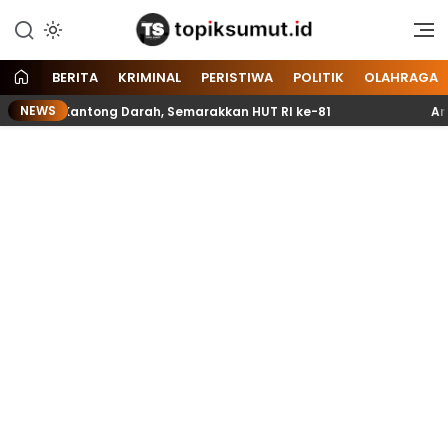
Memberitakan Seputar
Topik Sumut
Informasi di Sumatera Utara
dan Nasional
BERITA
KRIMINAL
PERISTIWA
POLITIK
OLAHRAGA
NEWS
l 70 Kantong Darah, Semarakkan HUT RI ke-81
Anggota