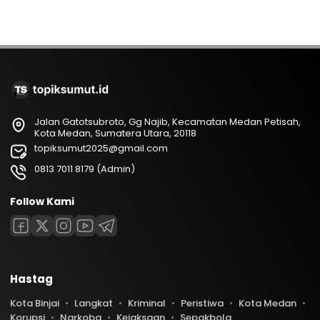
Jalan Gatotsubroto, Gg Najib, Kecamatan Medan Petisah,
Kota Medan, Sumatera Utara, 20118
topiksumut2025@gmail.com
0813 7011 8179 (Admin)
Follow Kami
Hastag
Kota Binjai
Langkat
Kriminal
Peristiwa
Kota Medan
Korupsi
Narkoba
Kejaksaan
Sepakbola