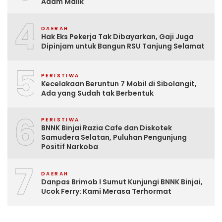
Adam Malik
4
DAERAH
Hak Eks Pekerja Tak Dibayarkan, Gaji Juga
Dipinjam untuk Bangun RSU Tanjung Selamat
5
PERISTIWA
Kecelakaan Beruntun 7 Mobil di Sibolangit,
Ada yang Sudah tak Berbentuk
6
PERISTIWA
BNNK Binjai Razia Cafe dan Diskotek
Samudera Selatan, Puluhan Pengunjung
Positif Narkoba
7
DAERAH
Danpas Brimob I Sumut Kunjungi BNNK Binjai,
Ucok Ferry: Kami Merasa Terhormat