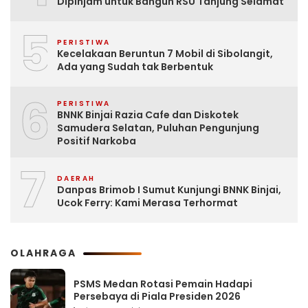
Dipinjam untuk Bangun RSU Tanjung Selamat
5
PERISTIWA
Kecelakaan Beruntun 7 Mobil di Sibolangit,
Ada yang Sudah tak Berbentuk
6
PERISTIWA
BNNK Binjai Razia Cafe dan Diskotek
Samudera Selatan, Puluhan Pengunjung
Positif Narkoba
7
DAERAH
Danpas Brimob I Sumut Kunjungi BNNK Binjai,
Ucok Ferry: Kami Merasa Terhormat
OLAHRAGA
PSMS Medan Rotasi Pemain Hadapi
Persebaya di Piala Presiden 2026