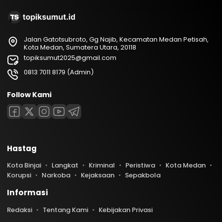
Jalan Gatotsubroto, Gg Najib, Kecamatan Medan Petisah,
Kota Medan, Sumatera Utara, 20118
topiksumut2025@gmail.com
0813 7011 8179 (Admin)
Follow Kami
Hastag
Kota Binjai
Langkat
Kriminal
Peristiwa
Kota Medan
Korupsi
Narkoba
Kejaksaan
Sepakbola
Informasi
Redaksi
Tentang Kami
Kebijakan Privasi