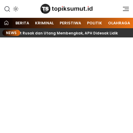
Memberitakan Seputar
Topik Sumut
Informasi di Sumatera Utara
dan Nasional
BERITA
KRIMINAL
PERISTIWA
POLITIK
OLAHRAGA
NEWS
, Mulai Lift Rusak dan Utang Membengkak, APH Didesak Lidik