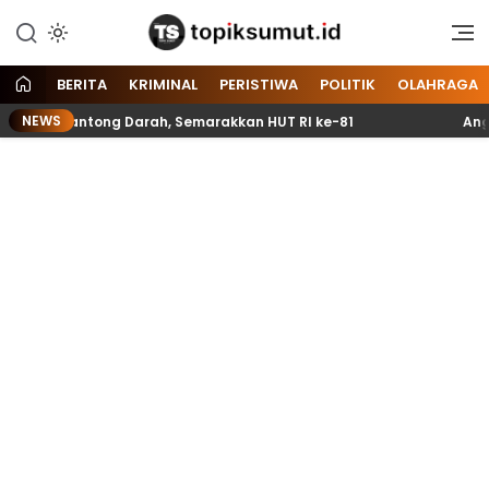
Memberitakan Seputar
Topik Sumut
Informasi di Sumatera Utara
dan Nasional
BERITA
KRIMINAL
PERISTIWA
POLITIK
OLAHRAGA
NEWS
ul 70 Kantong Darah, Semarakkan HUT RI ke-81
Anggot