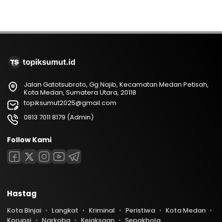
Jalan Gatotsubroto, Gg Najib, Kecamatan Medan Petisah,
Kota Medan, Sumatera Utara, 20118
topiksumut2025@gmail.com
0813 7011 8179 (Admin)
Follow Kami
Hastag
Kota Binjai
Langkat
Kriminal
Peristiwa
Kota Medan
Korupsi
Narkoba
Kejaksaan
Sepakbola