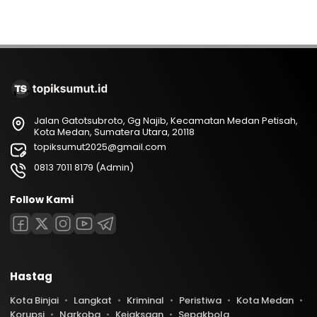
Jalan Gatotsubroto, Gg Najib, Kecamatan Medan Petisah,
Kota Medan, Sumatera Utara, 20118
topiksumut2025@gmail.com
0813 7011 8179 (Admin)
Follow Kami
Hastag
Kota Binjai
Langkat
Kriminal
Peristiwa
Kota Medan
Korupsi
Narkoba
Kejaksaan
Sepakbola