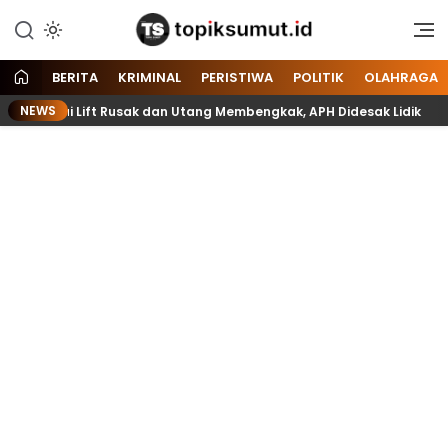
Memberitakan Seputar
Topik Sumut
Informasi di Sumatera Utara
dan Nasional
BERITA
KRIMINAL
PERISTIWA
POLITIK
OLAHRAGA
NEWS
uk, Mulai Lift Rusak dan Utang Membengkak, APH Didesak Lidik