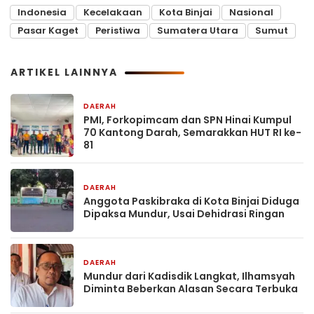
Indonesia
Kecelakaan
Kota Binjai
Nasional
Pasar Kaget
Peristiwa
Sumatera Utara
Sumut
ARTIKEL LAINNYA
DAERAH
18 jam yang lalu
PMI, Forkopimcam dan SPN Hinai Kumpul
70 Kantong Darah, Semarakkan HUT RI ke-
81
DAERAH
18 jam yang lalu
Anggota Paskibraka di Kota Binjai Diduga
Dipaksa Mundur, Usai Dehidrasi Ringan
DAERAH
18 jam yang lalu
Mundur dari Kadisdik Langkat, Ilhamsyah
Diminta Beberkan Alasan Secara Terbuka