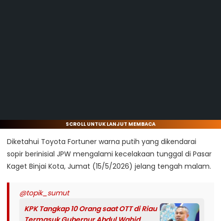
SCROLL UNTUK LANJUT MEMBACA
Diketahui Toyota Fortuner warna putih yang dikendarai
sopir berinisial JPW mengalami kecelakaan tunggal di Pasar
Kaget Binjai Kota, Jumat (15/5/2026) jelang tengah malam.
@topik_sumut
KPK Tangkap 10 Orang saat OTT di Riau
Termasuk Gubernur Abdul Wahid