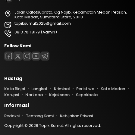
Jalan Gatotsubroto, Gg Najib, Kecamatan Medan Petisah,
Kota Medan, Sumatera Utara, 20118
topiksumut2025@gmail.com
0813 7011 8179 (Admin)
Follow Kami
Hastag
Kota Binjai
Langkat
Kriminal
Peristiwa
Kota Medan
Korupsi
Narkoba
Kejaksaan
Sepakbola
Informasi
Redaksi
Tentang Kami
Kebijakan Privasi
Copyright © 2026 Topik Sumut. All rights reserved.