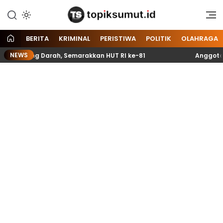
Memberitakan Seputar
Topik Sumut
Informasi di Sumatera Utara
dan Nasional
BERITA
KRIMINAL
PERISTIWA
POLITIK
OLAHRAGA
NEWS
tong Darah, Semarakkan HUT RI ke-81
Anggota Paskibr