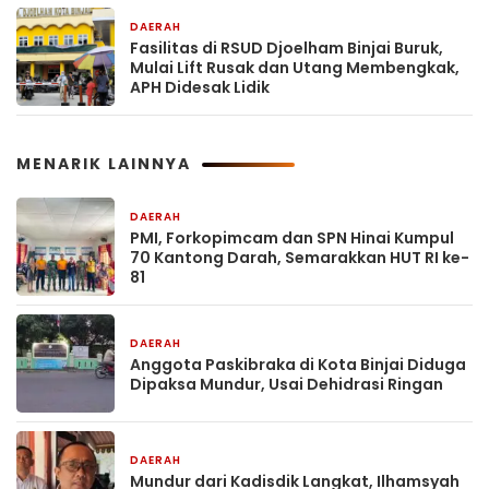
DAERAH
2 hari yang lalu
Fasilitas di RSUD Djoelham Binjai Buruk,
Mulai Lift Rusak dan Utang Membengkak,
APH Didesak Lidik
MENARIK LAINNYA
DAERAH
18 jam yang lalu
PMI, Forkopimcam dan SPN Hinai Kumpul
70 Kantong Darah, Semarakkan HUT RI ke-
81
DAERAH
18 jam yang lalu
Anggota Paskibraka di Kota Binjai Diduga
Dipaksa Mundur, Usai Dehidrasi Ringan
DAERAH
18 jam yang lalu
Mundur dari Kadisdik Langkat, Ilhamsyah