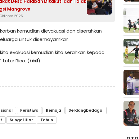
kat Desa Halaban Ditakuti dan Tolak
ngsi Mangrove
 Oktober 2025
korban kemudian dievakuasi dan diserahkan
eluarga untuk disemayamkan.
 kita evakuasi kemudian kita serahkan kepada
 tutur Rico. (
red
)
sional
Peristiwa
Remaja
Serdangbedagai
t
Sungai Ular
Tahun
OTO