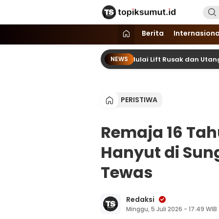
Topik Sumut
Memberitakan Seputar Informasi d
Berita
Internasiona
i RSUD Djoelham Binjai Buruk, Mulai Lift Rusak dan Utang Memben
NEWS
PERISTIWA
Remaja 16 Tah
Hanyut di Sun
Tewas
Redaksi
Minggu, 5 Juli 2026 - 17:49 WIB