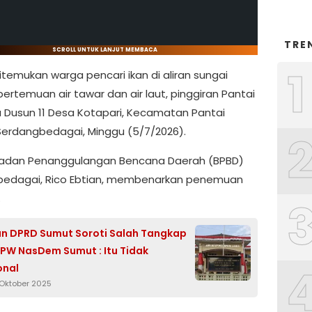
TRE
SCROLL UNTUK LANJUT MEMBACA
1
itemukan warga pencari ikan di aliran sungai
ertemuan air tawar dan air laut, pinggiran Pantai
 Dusun 11 Desa Kotapari, Kecamatan Pantai
Serdangbedagai, Minggu (5/7/2026).
Badan Penanggulangan Bencana Daerah (BPBD)
bedagai, Rico Ebtian, membenarkan penemuan
.
n DPRD Sumut Soroti Salah Tangkap
PW NasDem Sumut : Itu Tidak
onal
 Oktober 2025