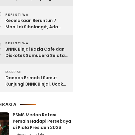
Dipinjam untuk Bangun RSU
5
Tanjung Selamat
PERISTIWA
Kecelakaan Beruntun 7
Mobil di Sibolangit, Ada
yang Sudah tak Berbentuk
6
PERISTIWA
BNNK Binjai Razia Cafe dan
Diskotek Samudera Selatan,
Puluhan Pengunjung Positif
7
Narkoba
DAERAH
Danpas Brimob I Sumut
Kunjungi BNNK Binjai, Ucok
Ferry: Kami Merasa
Terhormat
HRAGA
PSMS Medan Rotasi
Pemain Hadapi Persebaya
di Piala Presiden 2026
1 minggu yang lalu