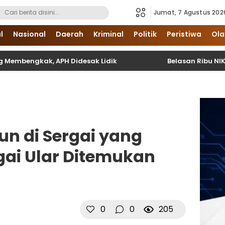
Jumat, 7 Agustus 202
i Sumatera Utara dan Nasional
l
Nasional
Daerah
Kriminal
Politik
Peristiwa
Ola
gkak, APH Didesak Lidik
Belasan Ribu NIK Belum Val
un di Sergai yang
gai Ular Ditemukan
0
0
205