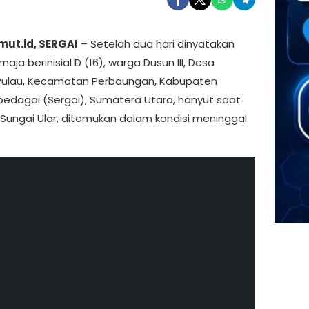
mut.id, SERGAI
– Setelah dua hari dinyatakan
emaja berinisial D (16), warga Dusun III, Desa
Pulau, Kecamatan Perbaungan, Kabupaten
edagai (Sergai), Sumatera Utara, hanyut saat
 Sungai Ular, ditemukan dalam kondisi meninggal