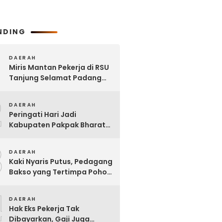
NDING
DAERAH
Miris Mantan Pekerja di RSU
Tanjung Selamat Padang
Tualang Tak Digaji Selama 7
2
Bulan
DAERAH
Peringati Hari Jadi
Kabupaten Pakpak Bharat
ke – 23, Wakil Ketua DPRD
3
Ajak Masyarakat Jaga Adat
DAERAH
dan Budaya
Kaki Nyaris Putus, Pedagang
Bakso yang Tertimpa Pohon
di Kota Binjai Dirujuk ke
4
Adam Malik
DAERAH
Hak Eks Pekerja Tak
Dibayarkan, Gaji Juga