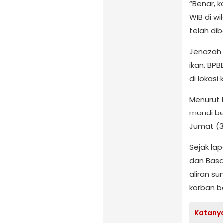
“Benar, k
WIB di w
telah dib
Jenazah 
ikan. BP
di lokasi
Menurut 
mandi be
Jumat (3/
Sejak lap
dan Basa
aliran s
korban b
Katanya