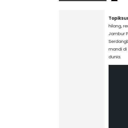
Topiksu
hilang, r
Jambur 
Serdangb
mandi di
dunia.