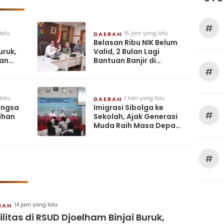
#
lalu
15 jam yang lalu
DAERAH
Belasan Ribu NIK Belum
uruk,
Valid, 2 Bulan Lagi
dan
Bantuan Banjir di
ak,
Langkat Akan
#
Terealisasi
lalu
1 hari yang lalu
DAERAH
Langsa
Imigrasi Sibolga ke
#
ihan
Sekolah, Ajak Generasi
Muda Raih Masa Depan
Lewat POLTEKIMIPAS
#
14 jam yang lalu
RAH
ilitas di RSUD Djoelham Binjai Buruk,