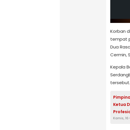
Korban d
tempat p
Dua Rasa
Cermin, 
Kepala 
Serdang
tersebut
Pimpina
Ketua D
Profesi
Kamis, 16