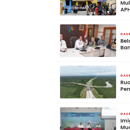
Mul
APH
DAE
Bel
Ban
DAE
Rua
Pen
DAE
Imi
Mud