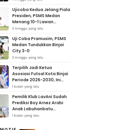
Ujicoba Kedua Jelang Piala
Presiden, PSMS Medan
Menang 10-1 Lawan
Muspika FC
3 minggu yang lalu
Uji Coba Pramusim, PSMS
Medan Tundukkan Binjai
City 3-0
3 minggu yang lalu
Terpilih Jadi Ketua
Asosiasi Futsal Kota Binjai
Periode 2026-2030, Ini
Target Samha Putra
1 bulan yang lalu
Husein
Pemilik Klub LavAni Sudah
Prediksi Boy Arnez Arabi
Anak Labuhanbatu
Tembus Level Asia
1 bulan yang lalu
MOTIF