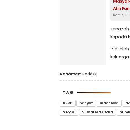
Masyara
Alih Fu
Kamis, 16
Jenazah 
kepada k
“Setelah
keluarga,”
Reporter:
Redaksi
TAG
BPBD
hanyut
Indonesia
Na
Sergai
Sumatera Utara
Sumu