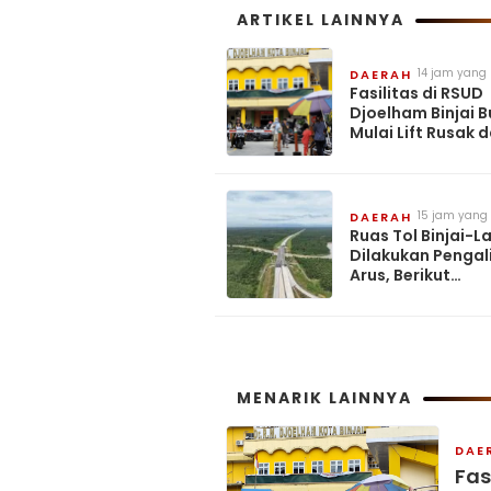
ARTIKEL LAINNYA
14 jam yang 
DAERAH
Fasilitas di RSUD
Djoelham Binjai B
Mulai Lift Rusak 
Utang Membengk
APH Didesak Lidik
15 jam yang 
DAERAH
Ruas Tol Binjai-
Dilakukan Pengal
Arus, Berikut
Penyebabnya
MENARIK LAINNYA
DAE
Fas