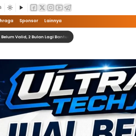
6
hraga
Sponsor
Lainnya
id, 2 Bulan Lagi Bantuan Banjir di Langkat Akan Terealisasi