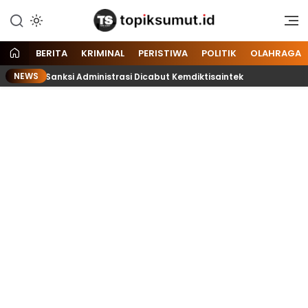
Memberitakan Seputar
Topik Sumut
Informasi di Sumatera Utara
dan Nasional
BERITA
KRIMINAL
PERISTIWA
POLITIK
OLAHRAGA
NEWS
TI, Sanksi Administrasi Dicabut Kemdiktisaintek
Jaga K