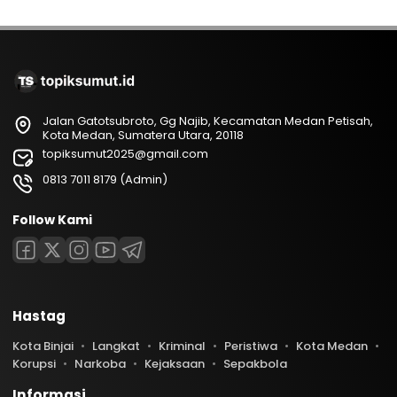
Jalan Gatotsubroto, Gg Najib, Kecamatan Medan Petisah,
Kota Medan, Sumatera Utara, 20118
topiksumut2025@gmail.com
0813 7011 8179 (Admin)
Follow Kami
Hastag
Kota Binjai
Langkat
Kriminal
Peristiwa
Kota Medan
Korupsi
Narkoba
Kejaksaan
Sepakbola
Informasi