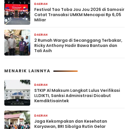
DAERAH
21 jam yang lalu
Festival Tao Toba Jou Jou 2026 di Samosir
Catat Transaksi UMKM Mencapai Rp 6,05
Miliar
DAERAH
21 jam yang lalu
2 Rumah Warga di Secanggang Terbakar,
Ricky Anthony Hadir Bawa Bantuan dan
Tali Asih
MENARIK LAINNYA
DAERAH
14 menit yang lalu
STKIP Al Maksum Langkat Lulus Verifikasi
LLDIKTI, Sanksi Administrasi Dicabut
Kemdiktisaintek
DAERAH
15 jam yang lalu
Jaga Kekompakan dan Kesehatan
Karyawan, BRI Sibolga Rutin Gelar