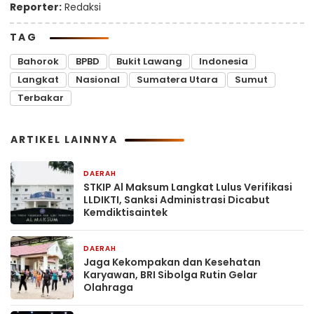
Reporter:
Redaksi
TAG
Bahorok
BPBD
Bukit Lawang
Indonesia
Langkat
Nasional
Sumatera Utara
Sumut
Terbakar
ARTIKEL LAINNYA
DAERAH
14 menit yang lalu
STKIP Al Maksum Langkat Lulus Verifikasi
LLDIKTI, Sanksi Administrasi Dicabut
Kemdiktisaintek
DAERAH
15 jam yang lalu
Jaga Kekompakan dan Kesehatan
Karyawan, BRI Sibolga Rutin Gelar
Olahraga