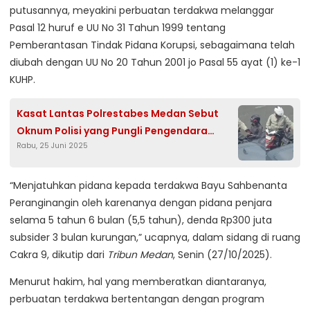
putusannya, meyakini perbuatan terdakwa melanggar
Pasal 12 huruf e UU No 31 Tahun 1999 tentang
Pemberantasan Tindak Pidana Korupsi, sebagaimana telah
diubah dengan UU No 20 Tahun 2001 jo Pasal 55 ayat (1) ke-1
KUHP.
Kasat Lantas Polrestabes Medan Sebut
Oknum Polisi yang Pungli Pengendara
Rabu, 25 Juni 2025
Sudah Dipatsus 30 Hari
“Menjatuhkan pidana kepada terdakwa Bayu Sahbenanta
Peranginangin oleh karenanya dengan pidana penjara
selama 5 tahun 6 bulan (5,5 tahun), denda Rp300 juta
subsider 3 bulan kurungan,” ucapnya, dalam sidang di ruang
Cakra 9, dikutip dari
Tribun Medan
, Senin (27/10/2025).
Menurut hakim, hal yang memberatkan diantaranya,
perbuatan terdakwa bertentangan dengan program