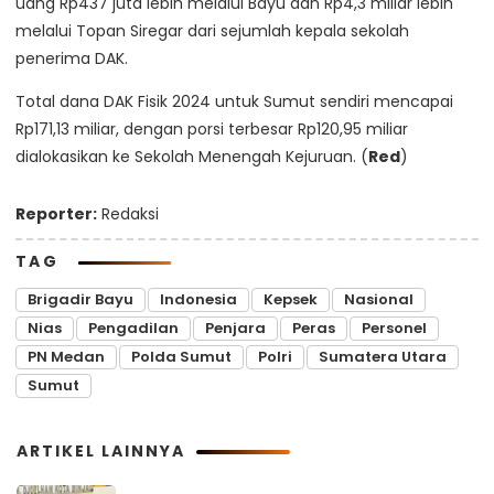
uang Rp437 juta lebih melalui Bayu dan Rp4,3 miliar lebih
melalui Topan Siregar dari sejumlah kepala sekolah
penerima DAK.
Total dana DAK Fisik 2024 untuk Sumut sendiri mencapai
Rp171,13 miliar, dengan porsi terbesar Rp120,95 miliar
dialokasikan ke Sekolah Menengah Kejuruan. (
Red
)
Reporter:
Redaksi
TAG
Brigadir Bayu
Indonesia
Kepsek
Nasional
Nias
Pengadilan
Penjara
Peras
Personel
PN Medan
Polda Sumut
Polri
Sumatera Utara
Sumut
ARTIKEL LAINNYA