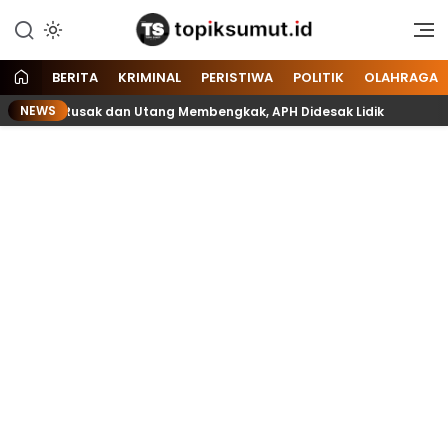
Memberitakan Seputar
Topik Sumut
Informasi di Sumatera Utara
dan Nasional
BERITA
KRIMINAL
PERISTIWA
POLITIK
OLAHRAGA
NEWS
 Lift Rusak dan Utang Membengkak, APH Didesak Lidik
Bel