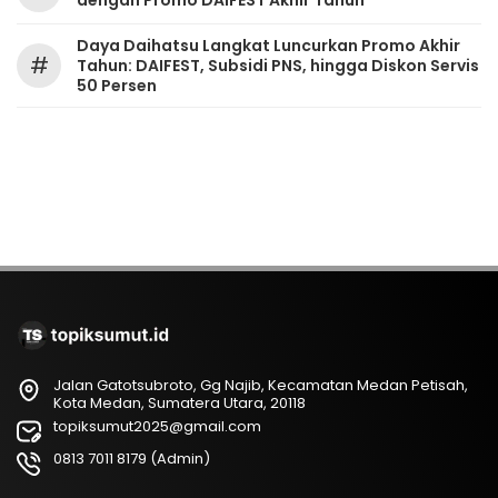
dengan Promo DAIFEST Akhir Tahun
Daya Daihatsu Langkat Luncurkan Promo Akhir
#
Tahun: DAIFEST, Subsidi PNS, hingga Diskon Servis
50 Persen
Jalan Gatotsubroto, Gg Najib, Kecamatan Medan Petisah,
Kota Medan, Sumatera Utara, 20118
topiksumut2025@gmail.com
0813 7011 8179 (Admin)