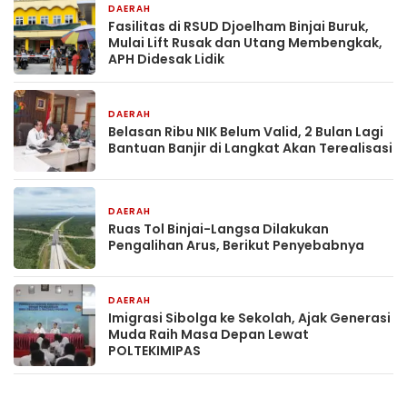
DAERAH
20 jam yang lalu
Fasilitas di RSUD Djoelham Binjai Buruk,
Mulai Lift Rusak dan Utang Membengkak,
APH Didesak Lidik
DAERAH
20 jam yang lalu
Belasan Ribu NIK Belum Valid, 2 Bulan Lagi
Bantuan Banjir di Langkat Akan Terealisasi
DAERAH
20 jam yang lalu
Ruas Tol Binjai-Langsa Dilakukan
Pengalihan Arus, Berikut Penyebabnya
DAERAH
2 hari yang lalu
Imigrasi Sibolga ke Sekolah, Ajak Generasi
Muda Raih Masa Depan Lewat
POLTEKIMIPAS