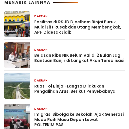
MENARIK LAINNYA
DAERAH
20 jam yang lalu
Fasilitas di RSUD Djoelham Binjai Buruk,
Mulai Lift Rusak dan Utang Membengkak,
APH Didesak Lidik
DAERAH
20 jam yang lalu
Belasan Ribu NIK Belum Valid, 2 Bulan Lagi
Bantuan Banjir di Langkat Akan Terealisasi
DAERAH
20 jam yang lalu
Ruas Tol Binjai-Langsa Dilakukan
Pengalihan Arus, Berikut Penyebabnya
DAERAH
2 hari yang lalu
Imigrasi Sibolga ke Sekolah, Ajak Generasi
Muda Raih Masa Depan Lewat
POLTEKIMIPAS