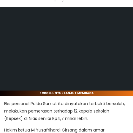
SCROLL UNTUK LANJUT MEMBACA
Eks personel Polda Sumut itu dinyatakan terbukti bersalah,
melakukan pemerasan terhadap 12 kepala sekolah
(Kepsek) di Nias senilai Rp4,7 miliar lebih.
Hakim ketua M Yusafrihardi Girsang dalam amar