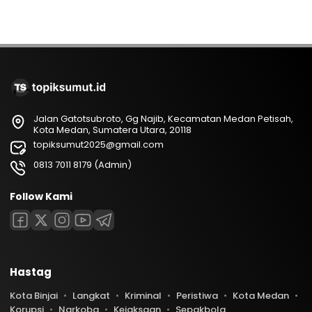
Jalan Gatotsubroto, Gg Najib, Kecamatan Medan Petisah,
Kota Medan, Sumatera Utara, 20118
topiksumut2025@gmail.com
0813 7011 8179 (Admin)
Follow Kami
Hastag
Kota Binjai
Langkat
Kriminal
Peristiwa
Kota Medan
Korupsi
Narkoba
Kejaksaan
Sepakbola