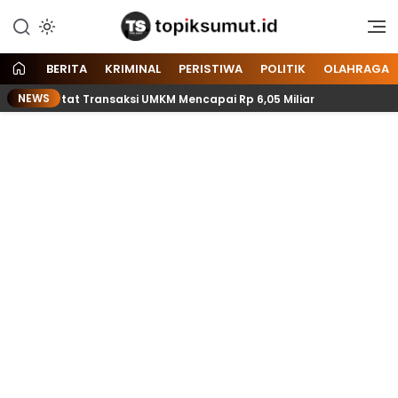
Memberitakan Seputar
Topik Sumut
Informasi di Sumatera Utara
dan Nasional
BERITA
KRIMINAL
PERISTIWA
POLITIK
OLAHRAGA
NEWS
osir Catat Transaksi UMKM Mencapai Rp 6,05 Miliar
2 R