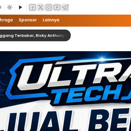
6
hraga
Sponsor
Lainnya
erbakar, Ricky Anthony Hadir Bawa Bantuan dan Tali Asih