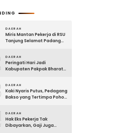
NDING
DAERAH
Miris Mantan Pekerja di RSU
Tanjung Selamat Padang
Tualang Tak Digaji Selama 7
2
Bulan
DAERAH
Peringati Hari Jadi
Kabupaten Pakpak Bharat
ke – 23, Wakil Ketua DPRD
3
Ajak Masyarakat Jaga Adat
DAERAH
dan Budaya
Kaki Nyaris Putus, Pedagang
Bakso yang Tertimpa Pohon
di Kota Binjai Dirujuk ke
4
Adam Malik
DAERAH
Hak Eks Pekerja Tak
Dibayarkan, Gaji Juga
Dipinjam untuk Bangun RSU