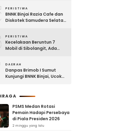
5
Tanjung Selamat
PERISTIWA
BNNK Binjai Razia Cafe dan
Diskotek Samudera Selatan,
Puluhan Pengunjung Positif
6
Narkoba
PERISTIWA
Kecelakaan Beruntun 7
Mobil di Sibolangit, Ada
yang Sudah tak Berbentuk
7
DAERAH
Danpas Brimob I Sumut
Kunjungi BNNK Binjai, Ucok
Ferry: Kami Merasa
Terhormat
HRAGA
PSMS Medan Rotasi
Pemain Hadapi Persebaya
di Piala Presiden 2026
2 minggu yang lalu