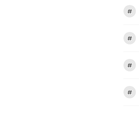
#
#
#
#