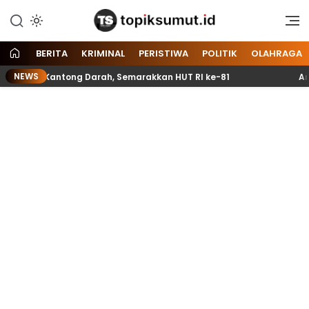
Memberitakan Seputar
Topik Sumut
Informasi di Sumatera Utara
dan Nasional
BERITA
KRIMINAL
PERISTIWA
POLITIK
OLAHRAGA
NEWS
l 70 Kantong Darah, Semarakkan HUT RI ke-81
Anggota