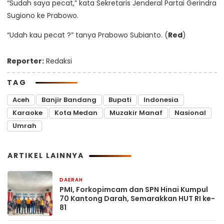
“Sudah saya pecat,” kata Sekretaris Jenderal Partai Gerindra
Sugiono ke Prabowo.
“Udah kau pecat ?” tanya Prabowo Subianto. (
Red
)
Reporter:
Redaksi
TAG
Aceh
Banjir Bandang
Bupati
Indonesia
Karaoke
Kota Medan
Muzakir Manaf
Nasional
Umrah
ARTIKEL LAINNYA
DAERAH
20 jam yang lalu
PMI, Forkopimcam dan SPN Hinai Kumpul
70 Kantong Darah, Semarakkan HUT RI ke-
81