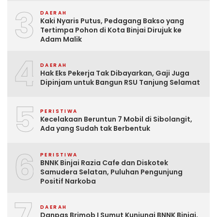
3
DAERAH
Kaki Nyaris Putus, Pedagang Bakso yang
Tertimpa Pohon di Kota Binjai Dirujuk ke
Adam Malik
4
DAERAH
Hak Eks Pekerja Tak Dibayarkan, Gaji Juga
Dipinjam untuk Bangun RSU Tanjung Selamat
5
PERISTIWA
Kecelakaan Beruntun 7 Mobil di Sibolangit,
Ada yang Sudah tak Berbentuk
6
PERISTIWA
BNNK Binjai Razia Cafe dan Diskotek
Samudera Selatan, Puluhan Pengunjung
Positif Narkoba
7
DAERAH
Danpas Brimob I Sumut Kunjungi BNNK Binjai,