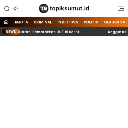
Memberitakan Seputar
Topik Sumut
Informasi di Sumatera Utara
dan Nasional
BERITA
KRIMINAL
PERISTIWA
POLITIK
OLAHRAGA
NEWS
 Darah, Semarakkan HUT RI ke-81
Anggota Paskibraka 