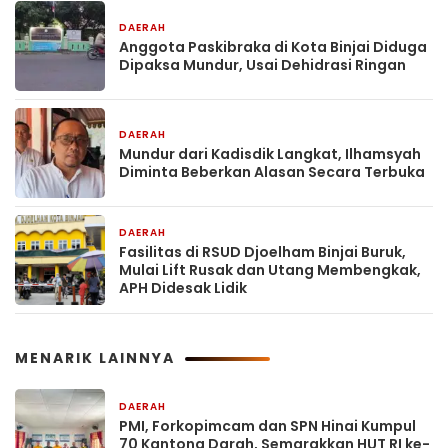
DAERAH
20 jam yang lalu
Anggota Paskibraka di Kota Binjai Diduga
Dipaksa Mundur, Usai Dehidrasi Ringan
DAERAH
20 jam yang lalu
Mundur dari Kadisdik Langkat, Ilhamsyah
Diminta Beberkan Alasan Secara Terbuka
DAERAH
2 hari yang lalu
Fasilitas di RSUD Djoelham Binjai Buruk,
Mulai Lift Rusak dan Utang Membengkak,
APH Didesak Lidik
MENARIK LAINNYA
DAERAH
20 jam yang lalu
PMI, Forkopimcam dan SPN Hinai Kumpul
70 Kantong Darah, Semarakkan HUT RI ke-