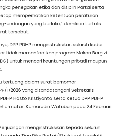
ngka penegakan etika dan disiplin Partai serta
etap memperhatikan ketentuan peraturan
g-undangan yang berlaku,” demikian tertulis
rat tersebut.
ya, DPP PDI-P menginstruksikan seluruh kader
gar tidak memanfaatkan program Makan Bergizi
MBG) untuk mencari keuntungan pribadi maupun
.
 itu tertuang dalam surat bernomor
PP/II/2026 yang ditandatangani Sekretaris
PDI-P Hasto Kristiyanto serta Ketua DPP PDI-P
ehormatan Komarudin Watubun pada 24 Februari
 Perjuangan menginstruksikan kepada seluruh
tai pada Tiga Pilar Partai (Struktural, Legislatif,