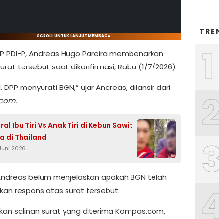
TRE
SCROLL UNTUK LANJUT MEMBACA
1
P PDI-P, Andreas Hugo Pareira membenarkan
rat tersebut saat dikonfirmasi, Rabu (1/7/2026).
l. DPP menyurati BGN,” ujar Andreas, dilansir dari
com.
ral Ibu Tiri Vs Anak Tiri di Kebun Sawit
a di Thailand
 Juni 2026
ndreas belum menjelaskan apakah BGN telah
an respons atas surat tersebut.
kan salinan surat yang diterima Kompas.com,