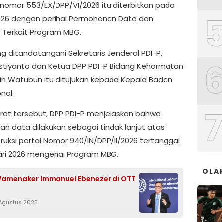
rnomor 553/EX/DPP/VI/2026 itu diterbitkan pada
2026 dengan perihal Permohonan Data dan
i Terkait Program MBG.
ng ditandatangani Sekretaris Jenderal PDI-P,
istiyanto dan Ketua DPP PDI-P Bidang Kehormatan
n Watubun itu ditujukan kepada Kepala Badan
onal.
rat tersebut, DPP PDI-P menjelaskan bahwa
an data dilakukan sebagai tindak lanjut atas
truksi partai Nomor 940/IN/DPP/II/2026 tertanggal
ari 2026 mengenai Program MBG.
OLA
amenaker Immanuel Ebenezer di OTT
 Agustus 2025