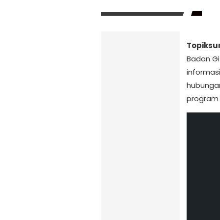
Topiksu
Badan Gi
informas
hubungan
program 