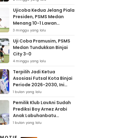
Ujicoba Kedua Jelang Piala
Presiden, PSMS Medan
Menang 10-1 Lawan
Muspika FC
3 minggu yang lalu
Uji Coba Pramusim, PSMS
Medan Tundukkan Binjai
City 3-0
4 minggu yang lalu
Terpilih Jadi Ketua
Asosiasi Futsal Kota Binjai
Periode 2026-2030, Ini
Target Samha Putra
1 bulan yang lalu
Husein
Pemilik Klub LavAni Sudah
Prediksi Boy Arnez Arabi
Anak Labuhanbatu
Tembus Level Asia
1 bulan yang lalu
MOTIF