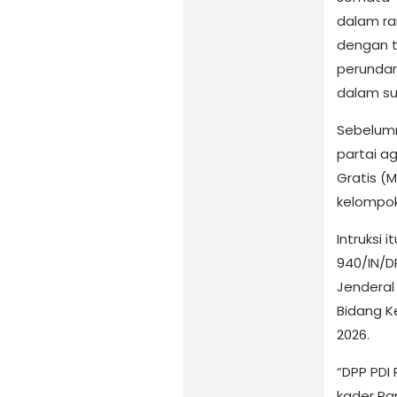
dalam ra
dengan t
perundan
dalam su
Sebelumn
partai a
Gratis (
kelompok
Intruksi
940/IN/D
Jenderal 
Bidang K
2026.
“DPP PDI
kader Par