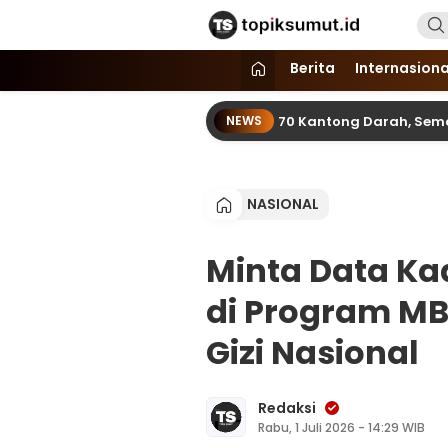
Topik Sumut
Memberitakan Seputar Informasi d
Berita
Internasiona
pimcam dan SPN Hinai Kumpul 70 Kantong Darah, Semarakkan H
NEWS
NASIONAL
Minta Data Ka
di Program MB
Gizi Nasional
Redaksi
Rabu, 1 Juli 2026 - 14:29 WIB