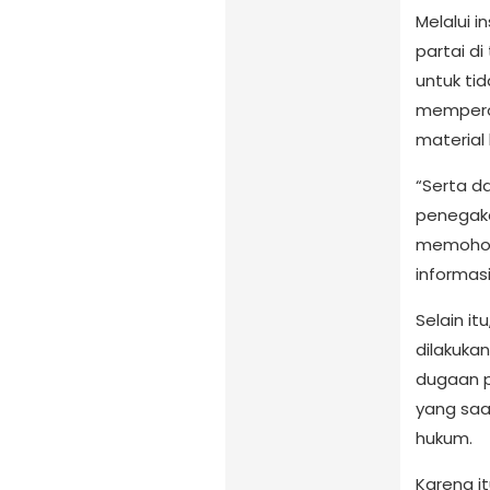
Melalui i
partai di 
untuk t
mempero
material 
“Serta d
penegakan
memohon
informasi
Selain i
dilakuka
dugaan 
yang saa
hukum.
Karena i