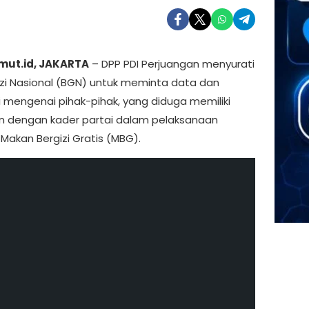
mut.id, JAKARTA
– DPP PDI Perjuangan menyurati
zi Nasional (BGN) untuk meminta data dan
i mengenai pihak-pihak, yang diduga memiliki
 dengan kader partai dalam pelaksanaan
Makan Bergizi Gratis (MBG).