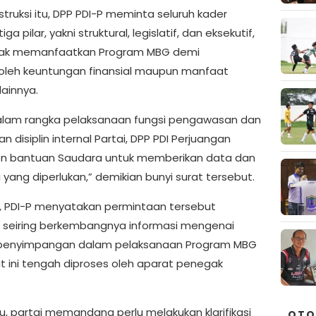
nstruksi itu, DPP PDI-P meminta seluruh kader
tiga pilar, yakni struktural, legislatif, dan eksekutif,
idak memanfaatkan Program MBG demi
leh keuntungan finansial maupun manfaat
lainnya.
alam rangka pelaksanaan fungsi pengawasan dan
 disiplin internal Partai, DPP PDI Perjuangan
 bantuan Saudara untuk memberikan data dan
 yang diperlukan,” demikian bunyi surat tersebut.
tu, PDI-P menyatakan permintaan tersebut
n seiring berkembangnya informasi mengenai
penyimpangan dalam pelaksanaan Program MBG
t ini tengah diproses oleh aparat penegak
tu, partai memandang perlu melakukan klarifikasi
OTO