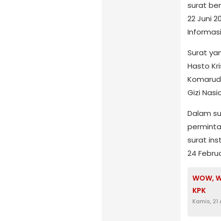
surat be
22 Juni 
Informas
Surat ya
Hasto Kr
Komarudi
Gizi Nasi
Dalam su
perminta
surat ins
24 Febru
WOW, W
KPK
Kamis, 21