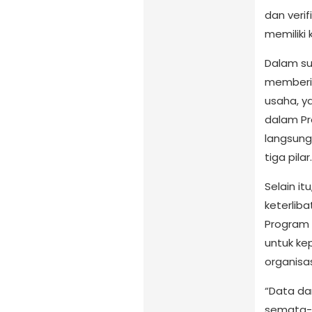
dan verif
memiliki 
Dalam su
memberi
usaha, ya
dalam Pr
langsung
tiga pilar.
Selain i
keterlib
Program 
untuk kep
organisas
“Data da
semata-m