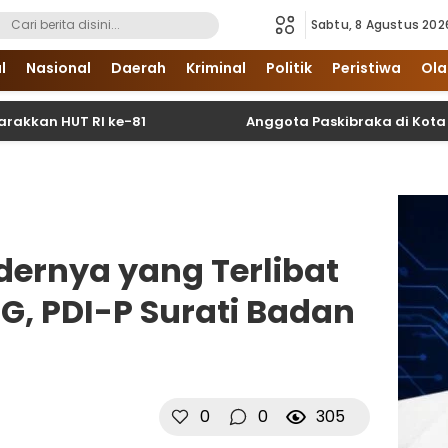
Sabtu, 8 Agustus 202
i Sumatera Utara dan Nasional
l
Nasional
Daerah
Kriminal
Politik
Peristiwa
Ola
UT RI ke-81
Anggota Paskibraka di Kota Binjai Di
dernya yang Terlibat
G, PDI-P Surati Badan
0
0
305