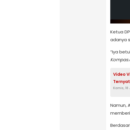
Ketua DP
adanya su
“Iya betu
Kompas.
Video Vi
Ternyat
Kamis, 18
Namun, A
memberik
Berdasar