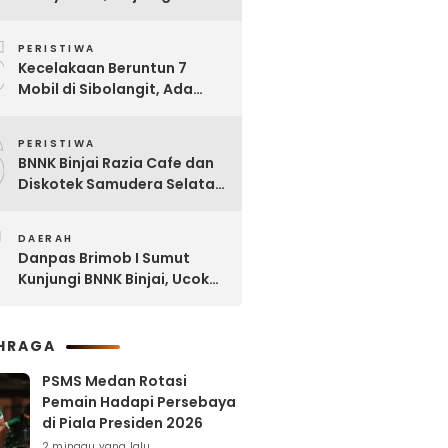
Dipinjam untuk Bangun RSU
5
Tanjung Selamat
PERISTIWA
Kecelakaan Beruntun 7
Mobil di Sibolangit, Ada
yang Sudah tak Berbentuk
6
PERISTIWA
BNNK Binjai Razia Cafe dan
Diskotek Samudera Selatan,
Puluhan Pengunjung Positif
7
Narkoba
DAERAH
Danpas Brimob I Sumut
Kunjungi BNNK Binjai, Ucok
Ferry: Kami Merasa
Terhormat
HRAGA
PSMS Medan Rotasi
Pemain Hadapi Persebaya
di Piala Presiden 2026
2 minggu yang lalu