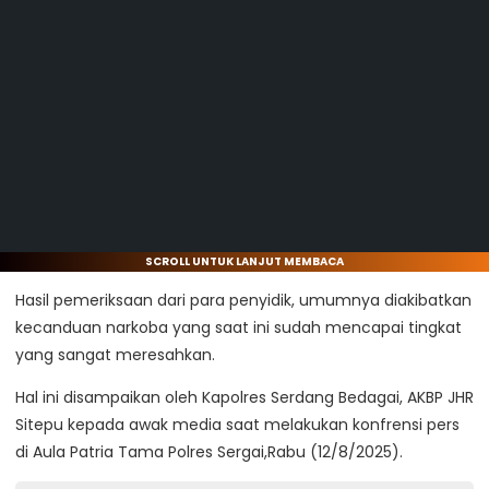
SCROLL UNTUK LANJUT MEMBACA
Hasil pemeriksaan dari para penyidik, umumnya diakibatkan
kecanduan narkoba yang saat ini sudah mencapai tingkat
yang sangat meresahkan.
Hal ini disampaikan oleh Kapolres Serdang Bedagai, AKBP JHR
Sitepu kepada awak media saat melakukan konfrensi pers
di Aula Patria Tama Polres Sergai,Rabu (12/8/2025).