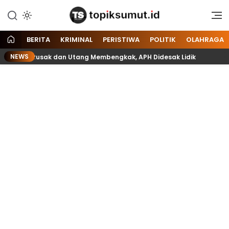
Memberitakan Seputar
Topik Sumut
Informasi di Sumatera Utara
dan Nasional
BERITA
KRIMINAL
PERISTIWA
POLITIK
OLAHRAGA
NEWS
 Lift Rusak dan Utang Membengkak, APH Didesak Lidik
Be