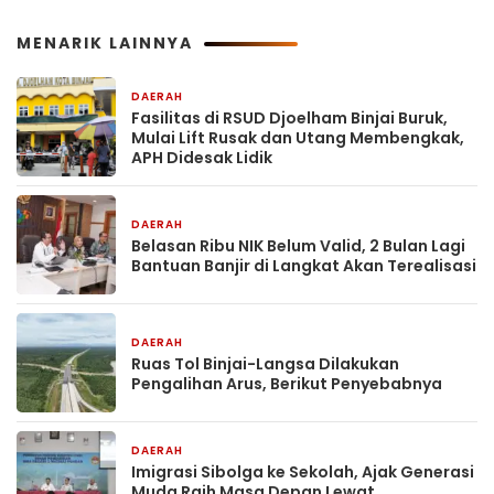
MENARIK LAINNYA
DAERAH
1 hari yang lalu
Fasilitas di RSUD Djoelham Binjai Buruk,
Mulai Lift Rusak dan Utang Membengkak,
APH Didesak Lidik
DAERAH
1 hari yang lalu
Belasan Ribu NIK Belum Valid, 2 Bulan Lagi
Bantuan Banjir di Langkat Akan Terealisasi
DAERAH
1 hari yang lalu
Ruas Tol Binjai-Langsa Dilakukan
Pengalihan Arus, Berikut Penyebabnya
DAERAH
2 hari yang lalu
Imigrasi Sibolga ke Sekolah, Ajak Generasi
Muda Raih Masa Depan Lewat