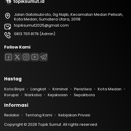
Jalan Gatotsubroto, Gg Najib, Kecamatan Medan Petisah,
Kota Medan, Sumatera Utara, 20118
topiksumut2025@gmail.com
0813 7011 8179 (Admin)
Follow Kami
Hastag
Kota Binjai
Langkat
Kriminal
Peristiwa
Kota Medan
Korupsi
Narkoba
Kejaksaan
Sepakbola
Informasi
Redaksi
Tentang Kami
Kebijakan Privasi
Copyright © 2026 Topik Sumut. All rights reserved.