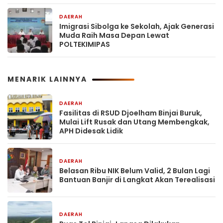
DAERAH
1 hari yang lalu
Imigrasi Sibolga ke Sekolah, Ajak Generasi
Muda Raih Masa Depan Lewat
POLTEKIMIPAS
MENARIK LAINNYA
DAERAH
15 jam yang lalu
Fasilitas di RSUD Djoelham Binjai Buruk,
Mulai Lift Rusak dan Utang Membengkak,
APH Didesak Lidik
DAERAH
15 jam yang lalu
Belasan Ribu NIK Belum Valid, 2 Bulan Lagi
Bantuan Banjir di Langkat Akan Terealisasi
DAERAH
16 jam yang lalu