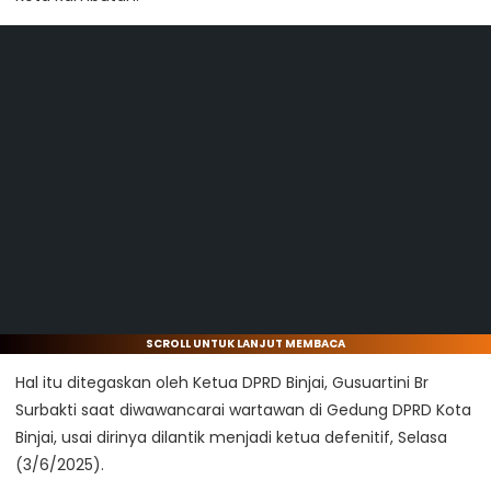
SCROLL UNTUK LANJUT MEMBACA
Hal itu ditegaskan oleh Ketua DPRD Binjai, Gusuartini Br
Surbakti saat diwawancarai wartawan di Gedung DPRD Kota
Binjai, usai dirinya dilantik menjadi ketua defenitif, Selasa
(3/6/2025).