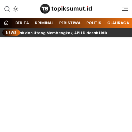
Memberitakan Seputar
Topik Sumut
Informasi di Sumatera Utara
dan Nasional
BERITA
KRIMINAL
PERISTIWA
POLITIK
OLAHRAGA
NEWS
ft Rusak dan Utang Membengkak, APH Didesak Lidik
Belasa