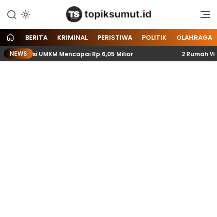
Memberitakan Seputar
Topik Sumut
Informasi di Sumatera Utara
dan Nasional
BERITA
KRIMINAL
PERISTIWA
POLITIK
OLAHRAGA
NEWS
saksi UMKM Mencapai Rp 6,05 Miliar
2 Rumah Warga di 