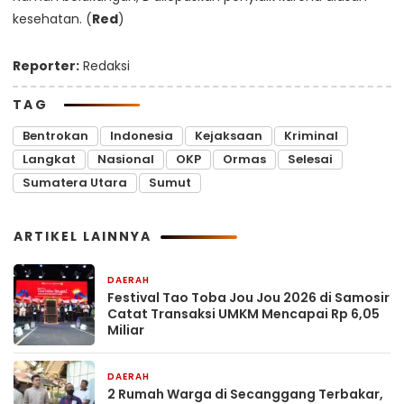
kesehatan. (
Red
)
Reporter:
Redaksi
TAG
Bentrokan
Indonesia
Kejaksaan
Kriminal
Langkat
Nasional
OKP
Ormas
Selesai
Sumatera Utara
Sumut
ARTIKEL LAINNYA
DAERAH
4 jam yang lalu
Festival Tao Toba Jou Jou 2026 di Samosir
Catat Transaksi UMKM Mencapai Rp 6,05
Miliar
DAERAH
4 jam yang lalu
2 Rumah Warga di Secanggang Terbakar,