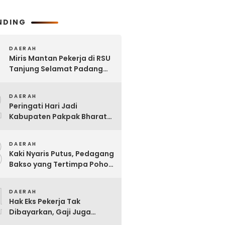
NDING
DAERAH
Miris Mantan Pekerja di RSU
Tanjung Selamat Padang
Tualang Tak Digaji Selama 7
2
Bulan
DAERAH
Peringati Hari Jadi
Kabupaten Pakpak Bharat
ke – 23, Wakil Ketua DPRD
3
Ajak Masyarakat Jaga Adat
DAERAH
dan Budaya
Kaki Nyaris Putus, Pedagang
Bakso yang Tertimpa Pohon
di Kota Binjai Dirujuk ke
4
Adam Malik
DAERAH
Hak Eks Pekerja Tak
Dibayarkan, Gaji Juga
Dipinjam untuk Bangun RSU