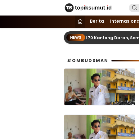
Topik Sumut
Memberitakan Seputar Informasi d
Berita
Internasiona
rkopimcam dan SPN Hinai Kumpul 70 Kantong Darah, Semarakka
NEWS
#OMBUDSMAN