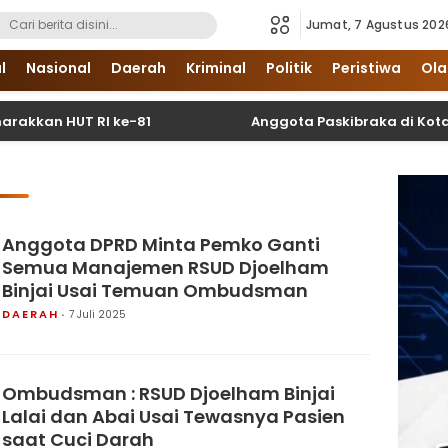
Jumat, 7 Agustus 202
i Sumatera Utara dan Nasional
l
Nasional
Daerah
Kriminal
Politik
Peristiwa
Ola
n HUT RI ke-81
Anggota Paskibraka di Kota Binjai
Anggota DPRD Minta Pemko Ganti
Semua Manajemen RSUD Djoelham
Binjai Usai Temuan Ombudsman
DAERAH
7 Juli 2025
Ombudsman : RSUD Djoelham Binjai
Lalai dan Abai Usai Tewasnya Pasien
saat Cuci Darah