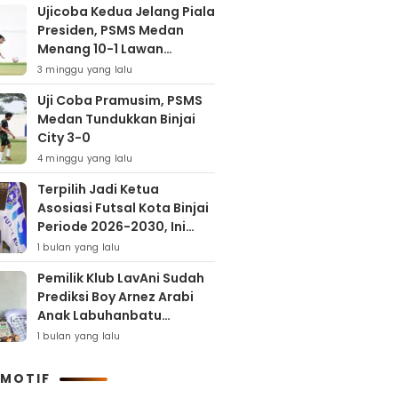
Ujicoba Kedua Jelang Piala
Presiden, PSMS Medan
Menang 10-1 Lawan
Muspika FC
3 minggu yang lalu
Uji Coba Pramusim, PSMS
Medan Tundukkan Binjai
City 3-0
4 minggu yang lalu
Terpilih Jadi Ketua
Asosiasi Futsal Kota Binjai
Periode 2026-2030, Ini
Target Samha Putra
1 bulan yang lalu
Husein
Pemilik Klub LavAni Sudah
Prediksi Boy Arnez Arabi
Anak Labuhanbatu
Tembus Level Asia
1 bulan yang lalu
MOTIF