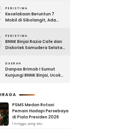
5
Tanjung Selamat
PERISTIWA
Kecelakaan Beruntun 7
Mobil di Sibolangit, Ada
yang Sudah tak Berbentuk
6
PERISTIWA
BNNK Binjai Razia Cafe dan
Diskotek Samudera Selatan,
Puluhan Pengunjung Positif
7
Narkoba
DAERAH
Danpas Brimob I Sumut
Kunjungi BNNK Binjai, Ucok
Ferry: Kami Merasa
Terhormat
HRAGA
PSMS Medan Rotasi
Pemain Hadapi Persebaya
di Piala Presiden 2026
1 minggu yang lalu