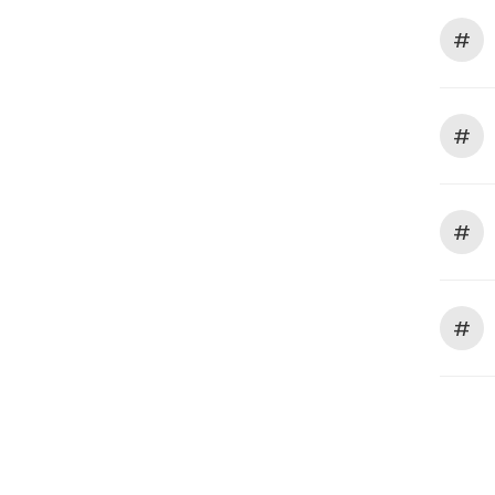
#
#
#
#