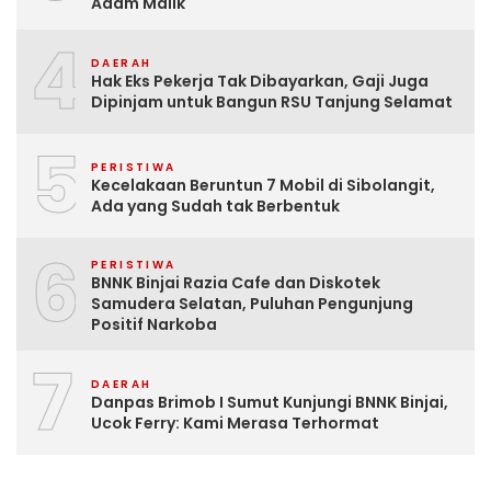
Adam Malik
4
DAERAH
Hak Eks Pekerja Tak Dibayarkan, Gaji Juga
Dipinjam untuk Bangun RSU Tanjung Selamat
5
PERISTIWA
Kecelakaan Beruntun 7 Mobil di Sibolangit,
Ada yang Sudah tak Berbentuk
6
PERISTIWA
BNNK Binjai Razia Cafe dan Diskotek
Samudera Selatan, Puluhan Pengunjung
Positif Narkoba
7
DAERAH
Danpas Brimob I Sumut Kunjungi BNNK Binjai,
Ucok Ferry: Kami Merasa Terhormat