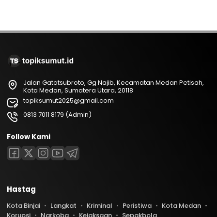
Jalan Gatotsubroto, Gg Najib, Kecamatan Medan Petisah,
Kota Medan, Sumatera Utara, 20118
topiksumut2025@gmail.com
0813 7011 8179 (Admin)
Follow Kami
Hastag
Kota Binjai
Langkat
Kriminal
Peristiwa
Kota Medan
Korupsi
Narkoba
Kejaksaan
Sepakbola