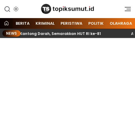
Memberitakan Seputar
Topik Sumut
Informasi di Sumatera Utara
dan Nasional
BERITA
KRIMINAL
PERISTIWA
POLITIK
OLAHRAGA
NEWS
pul 70 Kantong Darah, Semarakkan HUT RI ke-81
Anggo