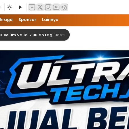
6
hraga
Sponsor
Lainnya
 Valid, 2 Bulan Lagi Bantuan Banjir di Langkat Akan Terealisasi