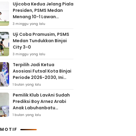
Ujicoba Kedua Jelang Piala
Presiden, PSMS Medan
Menang 10-1 Lawan
Muspika FC
3 minggu yang lalu
Uji Coba Pramusim, PSMS
Medan Tundukkan Binjai
City 3-0
3 minggu yang lalu
Terpilih Jadi Ketua
Asosiasi Futsal Kota Binjai
Periode 2026-2030, Ini
Target Samha Putra
1 bulan yang lalu
Husein
Pemilik Klub LavAni Sudah
Prediksi Boy Arnez Arabi
Anak Labuhanbatu
Tembus Level Asia
1 bulan yang lalu
MOTIF