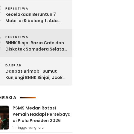
5
Tanjung Selamat
PERISTIWA
Kecelakaan Beruntun 7
Mobil di Sibolangit, Ada
yang Sudah tak Berbentuk
6
PERISTIWA
BNNK Binjai Razia Cafe dan
Diskotek Samudera Selatan,
Puluhan Pengunjung Positif
7
Narkoba
DAERAH
Danpas Brimob I Sumut
Kunjungi BNNK Binjai, Ucok
Ferry: Kami Merasa
Terhormat
HRAGA
PSMS Medan Rotasi
Pemain Hadapi Persebaya
di Piala Presiden 2026
1 minggu yang lalu