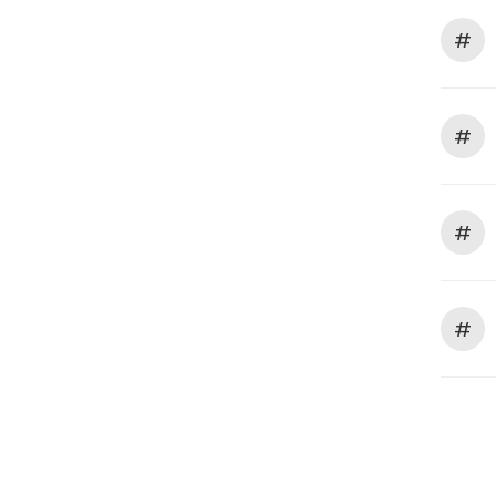
#
#
#
#