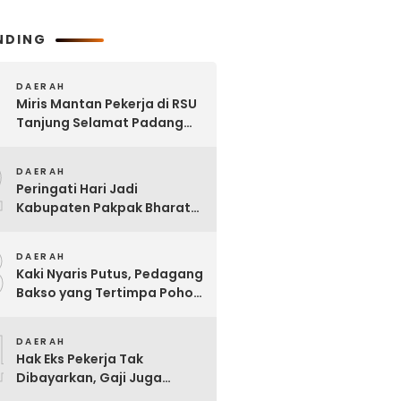
NDING
DAERAH
Miris Mantan Pekerja di RSU
Tanjung Selamat Padang
Tualang Tak Digaji Selama 7
2
Bulan
DAERAH
Peringati Hari Jadi
Kabupaten Pakpak Bharat
ke – 23, Wakil Ketua DPRD
3
Ajak Masyarakat Jaga Adat
DAERAH
dan Budaya
Kaki Nyaris Putus, Pedagang
Bakso yang Tertimpa Pohon
di Kota Binjai Dirujuk ke
4
Adam Malik
DAERAH
Hak Eks Pekerja Tak
Dibayarkan, Gaji Juga
Dipinjam untuk Bangun RSU