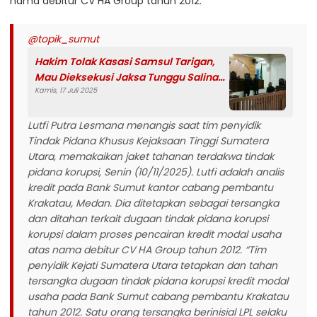
nama debitur CV HA Group tahun 2012.
@topik_sumut
Hakim Tolak Kasasi Samsul Tarigan,
Mau Dieksekusi Jaksa Tunggu Salinan
Kamis, 17 Juli 2025
Putusan
Lutfi Putra Lesmana menangis saat tim penyidik
Tindak Pidana Khusus Kejaksaan Tinggi Sumatera
Utara, memakaikan jaket tahanan terdakwa tindak
pidana korupsi, Senin (10/11/2025). Lutfi adalah analis
kredit pada Bank Sumut kantor cabang pembantu
Krakatau, Medan. Dia ditetapkan sebagai tersangka
dan ditahan terkait dugaan tindak pidana korupsi
korupsi dalam proses pencairan kredit modal usaha
atas nama debitur CV HA Group tahun 2012. “Tim
penyidik Kejati Sumatera Utara tetapkan dan tahan
tersangka dugaan tindak pidana korupsi kredit modal
usaha pada Bank Sumut cabang pembantu Krakatau
tahun 2012. Satu orang tersangka berinisial LPL selaku