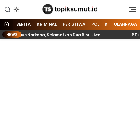
Memberitakan Seputar
Topik Sumut
Informasi di Sumatera Utara
dan Nasional
BERITA
KRIMINAL
PERISTIWA
POLITIK
OLAHRAGA
NEWS
asus Narkoba, Selamatkan Dua Ribu Jiwa
PT Gruti Law