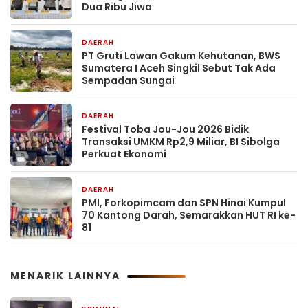
Dua Ribu Jiwa
DAERAH
39 menit yang lalu
PT Gruti Lawan Gakum Kehutanan, BWS
Sumatera I Aceh Singkil Sebut Tak Ada
Sempadan Sungai
DAERAH
49 menit yang lalu
Festival Toba Jou-Jou 2026 Bidik
Transaksi UMKM Rp2,9 Miliar, BI Sibolga
Perkuat Ekonomi
DAERAH
2 hari yang lalu
PMI, Forkopimcam dan SPN Hinai Kumpul
70 Kantong Darah, Semarakkan HUT RI ke-
81
MENARIK LAINNYA