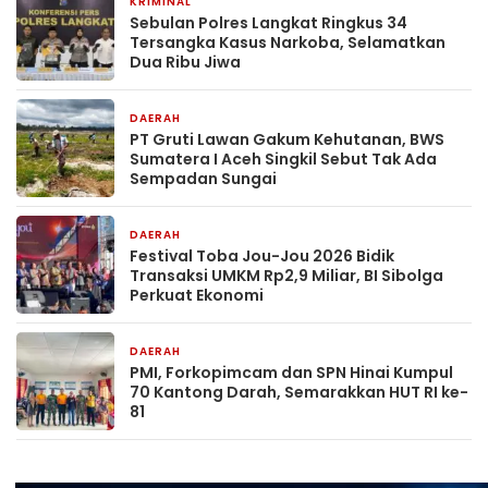
KRIMINAL
7 menit yang lalu
Sebulan Polres Langkat Ringkus 34
Tersangka Kasus Narkoba, Selamatkan
Dua Ribu Jiwa
DAERAH
39 menit yang lalu
PT Gruti Lawan Gakum Kehutanan, BWS
Sumatera I Aceh Singkil Sebut Tak Ada
Sempadan Sungai
DAERAH
49 menit yang lalu
Festival Toba Jou-Jou 2026 Bidik
Transaksi UMKM Rp2,9 Miliar, BI Sibolga
Perkuat Ekonomi
DAERAH
2 hari yang lalu
PMI, Forkopimcam dan SPN Hinai Kumpul
70 Kantong Darah, Semarakkan HUT RI ke-
81